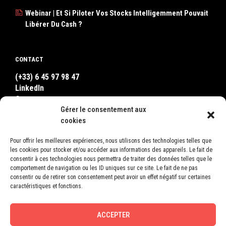
Webinar | Et Si Piloter Vos Stocks Intelligemment Pouvait
Libérer Du Cash ?
CONTACT
(+33) 6 45 97 98 47
LinkedIn
Contact
Gérer le consentement aux
WhatsApp
cookies
Pour offrir les meilleures expériences, nous utilisons des technologies telles que
OÙ NOUS TROUVER ?
les cookies pour stocker et/ou accéder aux informations des appareils. Le fait de
consentir à ces technologies nous permettra de traiter des données telles que le
LEON
comportement de navigation ou les ID uniques sur ce site. Le fait de ne pas
2, Square Bellevue
consentir ou de retirer son consentement peut avoir un effet négatif sur certaines
78600 Le Mesnil-le-Roi
caractéristiques et fonctions.
France
ACCEPTER