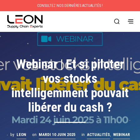
CONSULTEZ NOS DERNIÈRES ACTUALITÉS !
Webinar | Et si piloter
vos stocks
intelligemment pouvait
libérer du cash ?
by
LEON
on
MARDI 10 JUIN 2025
in
ACTUALITÉS
,
WEBINAR