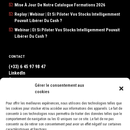
Mise À Jour De Notre Catalogue Formations 2026
Replay | Webinar | Et Si Piloter Vos Stocks Intelligemment
Pouvait Libérer Du Cash ?
Webinar | Et Si Piloter Vos Stocks Intelligemment Pouvait
Libérer Du Cash ?
CONTACT
(+33) 6 45 97 98 47
LinkedIn
Contact
Gérer le consentement aux
WhatsApp
cookies
Pour offrir les meilleures expériences, nous utilisons des technologies telles que
OÙ NOUS TROUVER ?
les cookies pour stocker et/ou accéder aux informations des appareils. Le fait de
consentir à ces technologies nous permettra de traiter des données telles que le
LEON
comportement de navigation ou les ID uniques sur ce site. Le fait de ne pas
2, Square Bellevue
consentir ou de retirer son consentement peut avoir un effet négatif sur certaines
78600 Le Mesnil-le-Roi
caractéristiques et fonctions.