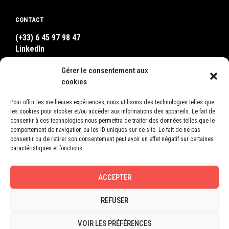
CONTACT
(+33) 6 45 97 98 47
LinkedIn
Contact
Gérer le consentement aux
WhatsApp
cookies
Pour offrir les meilleures expériences, nous utilisons des technologies telles que
OÙ NOUS TROUVER ?
les cookies pour stocker et/ou accéder aux informations des appareils. Le fait de
consentir à ces technologies nous permettra de traiter des données telles que le
LEON
comportement de navigation ou les ID uniques sur ce site. Le fait de ne pas
2, Square Bellevue
consentir ou de retirer son consentement peut avoir un effet négatif sur certaines
78600 Le Mesnil-le-Roi
caractéristiques et fonctions.
France
ACCEPTER
REFUSER
© 2015-2026 LEON |
Mentions légales
VOIR LES PRÉFÉRENCES