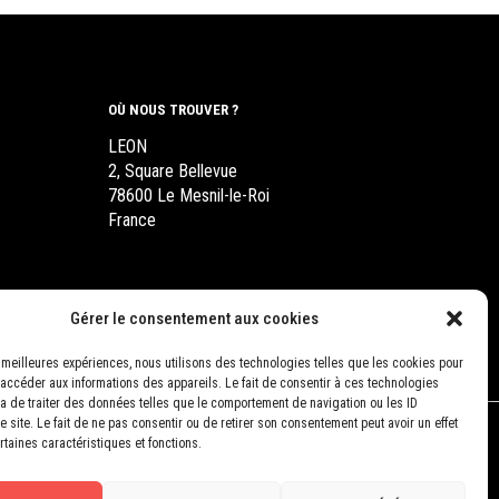
OÙ NOUS TROUVER ?
LEON
2, Square Bellevue
78600 Le Mesnil-le-Roi
France
Gérer le consentement aux cookies
es meilleures expériences, nous utilisons des technologies telles que les cookies pour
 accéder aux informations des appareils. Le fait de consentir à ces technologies
a de traiter des données telles que le comportement de navigation ou les ID
 site. Le fait de ne pas consentir ou de retirer son consentement peut avoir un effet
rtaines caractéristiques et fonctions.