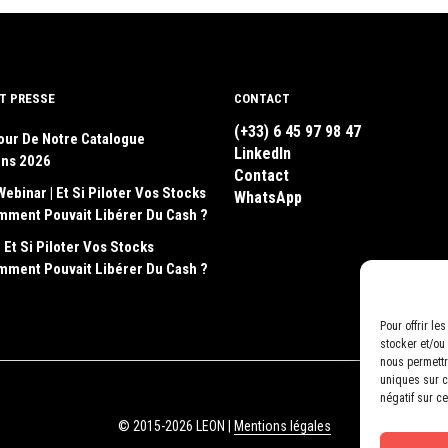
T PRESSE
CONTACT
(+33) 6 45 97 98 47
our De Notre Catalogue
LinkedIn
ons 2026
Contact
Webinar | Et Si Piloter Vos Stocks
WhatsApp
emment Pouvait Libérer Du Cash ?
 Et Si Piloter Vos Stocks
emment Pouvait Libérer Du Cash ?
Pour offrir l
stocker et/ou
nous permettr
uniques sur ce
négatif sur ce
© 2015-2026 LEON |
Mentions légales