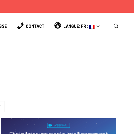
SSE
CONTACT
LANGUE: FR : 
r