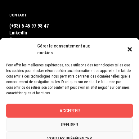
CONTACT
(+33) 6 45 97 98 47
LinkedIn
Contact
Gérer le consentement aux
WhatsApp
cookies
Pour offrir les meilleures expériences, nous utilisons des technologies telles que
OÙ NOUS TROUVER ?
les cookies pour stocker et/ou accéder aux informations des appareils. Le fait de
consentir à ces technologies nous permettra de traiter des données telles que le
LEON
comportement de navigation ou les ID uniques sur ce site. Le fait de ne pas
2, Square Bellevue
consentir ou de retirer son consentement peut avoir un effet négatif sur certaines
78600 Le Mesnil-le-Roi
caractéristiques et fonctions.
France
ACCEPTER
REFUSER
© 2015-2026 LEON |
Mentions légales
VOIR LES PRÉFÉRENCES