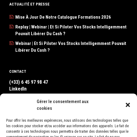
ACTUALITÉ ET PRESSE
Mise À Jour De Notre Catalogue Formations 2026
Replay | Webinar | Et Si Piloter Vos Stocks Intelligemment
Pouvait Libérer Du Cash ?
Webinar | Et Si Piloter Vos Stocks Intelligemment Pouvait
Libérer Du Cash ?
CONTACT
(+33) 6 45 97 98 47
LinkedIn
Contact
Gérer le consentement aux
WhatsApp
cookies
Pour offrir les meilleures expériences, nous utilisons des technologies telles que
OÙ NOUS TROUVER ?
les cookies pour stocker et/ou accéder aux informations des appareils. Le fait de
consentir à ces technologies nous permettra de traiter des données telles que le
LEON