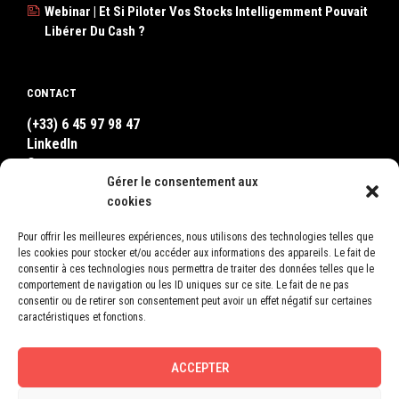
Webinar | Et Si Piloter Vos Stocks Intelligemment Pouvait
Libérer Du Cash ?
CONTACT
(+33) 6 45 97 98 47
LinkedIn
Contact
Gérer le consentement aux
WhatsApp
cookies
Pour offrir les meilleures expériences, nous utilisons des technologies telles que
OÙ NOUS TROUVER ?
les cookies pour stocker et/ou accéder aux informations des appareils. Le fait de
consentir à ces technologies nous permettra de traiter des données telles que le
LEON
comportement de navigation ou les ID uniques sur ce site. Le fait de ne pas
2, Square Bellevue
consentir ou de retirer son consentement peut avoir un effet négatif sur certaines
78600 Le Mesnil-le-Roi
caractéristiques et fonctions.
France
ACCEPTER