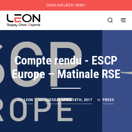
CHECK OUR LATEST NEWS !
Compte rendu - ESCP
Europe – Matinale RSE
by
LEON
on
TUESDAY APRIL 18TH, 2017
in
PRESS