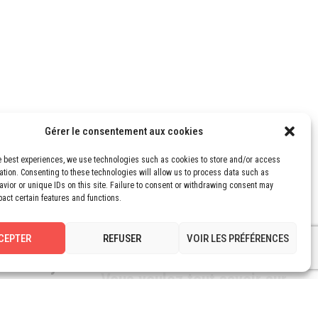
Gérer le consentement aux cookies
PRESS
e best experiences, we use technologies such as cookies to store and/or access
ation. Consenting to these technologies will allow us to process data such as
vior or unique IDs on this site. Failure to consent or withdrawing consent may
pact certain features and functions.
CEPTER
REFUSER
VOIR LES PRÉFÉRENCES
erview by
Vous voulez tout savoir sur
XPO
les robots en logistique ?