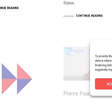
Enjeux…
INUE READING
CONTINUE READING
PRESS
To provide th
device inform
browsing beha
negatively im
AC
Pierre Fournet’s int
MUST HIGH TECH E