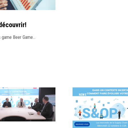
découvrir!
ous game Beer Game…
NEWS
PRESS
WEBINAR