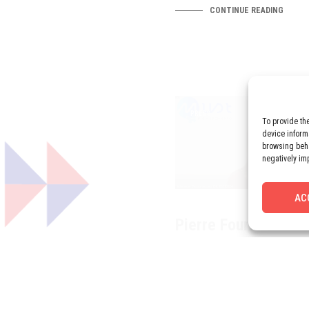
CONTINUE READING
PRESS
To provide th
device inform
browsing beha
negatively im
AC
Pierre Fournet’s int
MUST HIGH TECH E
Pierre Fournet’s interview by
TECH EXPO ©