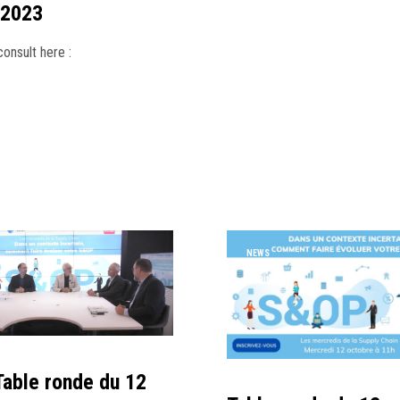
 2023
onsult here :
NEWS
PRESS
WEBINAR
Table ronde du 12