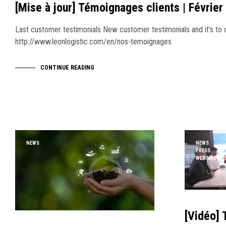
[Mise à jour] Témoignages clients | Février
Last customer testimonials New customer testimonials and it’s to c
http://www.leonlogistic.com/en/nos-temoignages
CONTINUE READING
NEWS
NEWS
PRESS
WEBINAR
[Vidéo] 