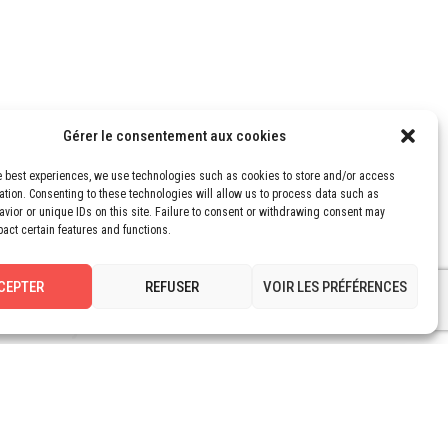
Gérer le consentement aux cookies
PRESS
e best experiences, we use technologies such as cookies to store and/or access
ation. Consenting to these technologies will allow us to process data such as
vior or unique IDs on this site. Failure to consent or withdrawing consent may
pact certain features and functions.
CEPTER
REFUSER
VOIR LES PRÉFÉRENCES
erview by
Vous voulez tout savoir sur
XPO
les robots en logistique ?
 MUST HIGH
Vous voulez tout savoir sur les robots en
logistique ? Pierre Fournet, Président du…