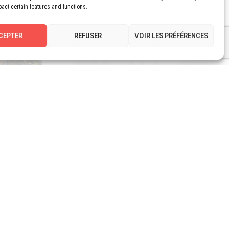
pact certain features and functions.
CEPTER
REFUSER
VOIR LES PRÉFÉRENCES
NEWS
[Replay] Les logiciels de
rme
prévisions ont-ils encore un
icolage
avenir?
que de
olage pour
[Replay] Les logiciels de prévisions ont-ils
encore un avenir? Pierre Fournet, Président
du Cabinet LEON,…