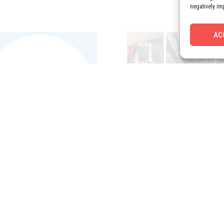
negatively im
AC
NEWS
Visite de la platefo
logistique de Mr.Br
Visite de la plateforme logisti
Mr.Bricolage “Merci à Mr Bric
cette visite…
elle organisation,
CONTINUE READING