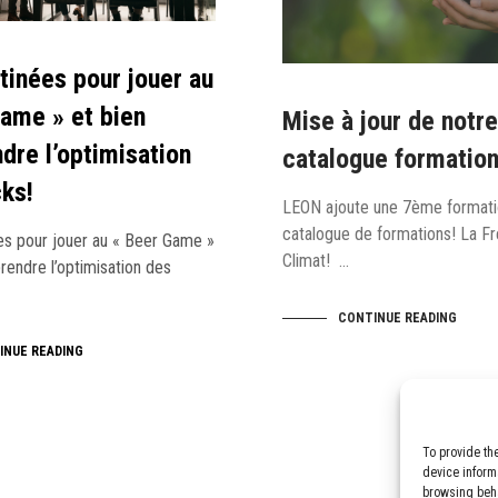
inées pour jouer au
ame » et bien
Mise à jour de notre
re l’optimisation
catalogue formatio
ks!
LEON ajoute une 7ème formati
catalogue de formations! La F
s pour jouer au « Beer Game »
Climat! …
rendre l’optimisation des
CONTINUE READING
INUE READING
To provide th
device inform
browsing beha