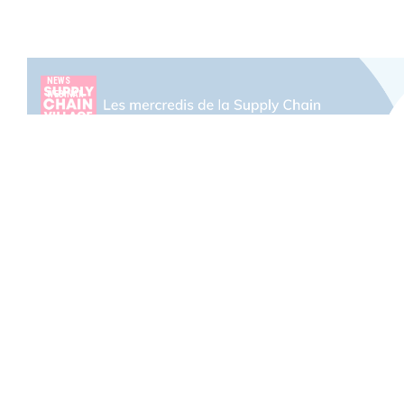
NEWS
WEBINAR
[Table Ronde] Mettre en place le S&OP : qu