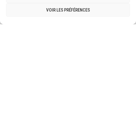
VOIR LES PRÉFÉRENCES
[Mise à jour] Témoignages clients |
Février 2023
Last customer testimonials New customer testimonials and it’s to
consult here : http://www.leonlogistic.com/en/nos-temoignages
CONTINUE READING