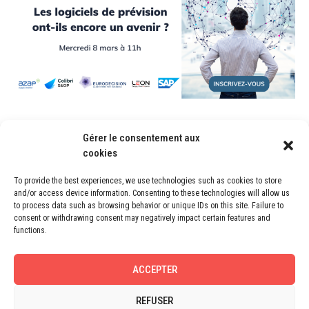
Les logiciels de prévisions ont-ils encore
Gérer le consentement aux
un avenir?
cookies
To provide the best experiences, we use technologies such as cookies to store
Les logiciels de prévisions ont-ils encore un avenir? Pierre Fournet,
and/or access device information. Consenting to these technologies will allow us
Président du Cabinet LEON, répondra…
to process data such as browsing behavior or unique IDs on this site. Failure to
consent or withdrawing consent may negatively impact certain features and
CONTINUE READING
functions.
ACCEPTER
REFUSER
NEWS