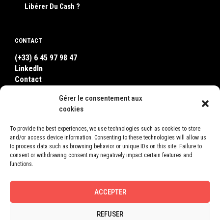
Libérer Du Cash ?
CONTACT
(+33) 6 45 97 98 47
LinkedIn
Contact
WhatsApp
Gérer le consentement aux
cookies
WHERE TO FIND US ?
To provide the best experiences, we use technologies such as cookies to store
and/or access device information. Consenting to these technologies will allow us
LEON
to process data such as browsing behavior or unique IDs on this site. Failure to
2, Square Bellevue
consent or withdrawing consent may negatively impact certain features and
78600 Le Mesnil-le-Roi
functions.
France
ACCEPTER
REFUSER