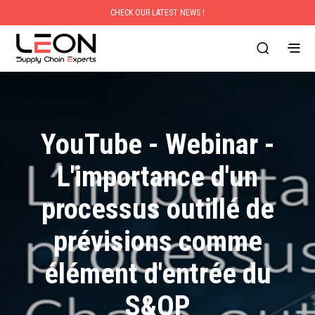
CHECK OUR LATEST NEWS !
YouTube - Webinar -
L'importance d'un
processus outillé de
prévisions comme
élément d'entrée du
S&OP