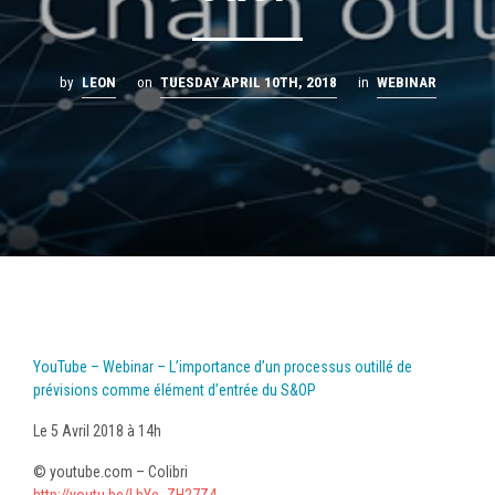
by
LEON
on
TUESDAY APRIL 10TH, 2018
in
WEBINAR
YouTube – Webinar – L’importance d’un processus outillé de
prévisions comme élément d’entrée du S&OP
Le 5 Avril 2018 à 14h
© youtube.com – Colibri
http://youtu.be/LbYe_ZH27Z4