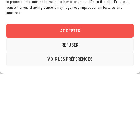
to process data such as browsing behavior or unique IDs on this site. Failure to
consent or withdrawing consent may negatively impact certain features and
functions.
ACCEPTER
REFUSER
Rejoignez-nous sur LinkedIn !
VOIR LES PRÉFÉRENCES
Join us to LinkedIn ! LinkedIn ! the preferred social network of
professionals …
CONTINUE READING
NEWS