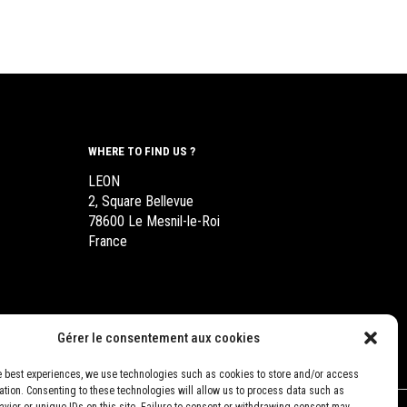
WHERE TO FIND US ?
LEON
2, Square Bellevue
78600 Le Mesnil-le-Roi
France
Gérer le consentement aux cookies
e best experiences, we use technologies such as cookies to store and/or access
ation. Consenting to these technologies will allow us to process data such as