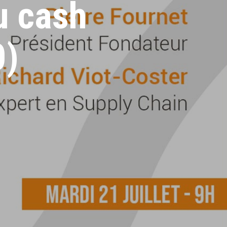
u cash
0)