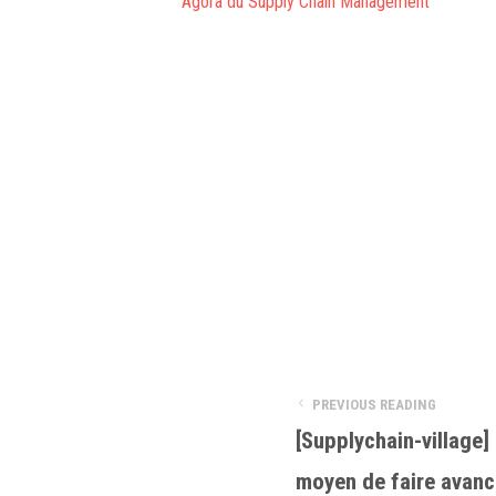
Agora du Supply Chain Management
PREVIOUS READING
[Supplychain-village]
moyen de faire avanc