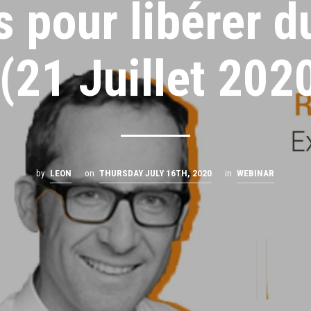
s pour libérer d
 (21 Juillet 202
by
LEON
on
THURSDAY JULY 16TH, 2020
in
WEBINAR