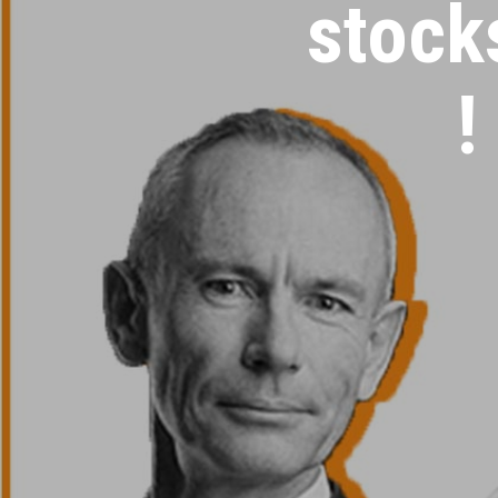
stock
!