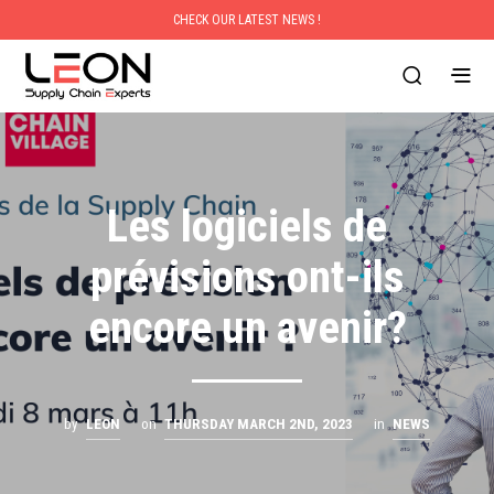
CHECK OUR LATEST NEWS !
Les logiciels de
prévisions ont-ils
encore un avenir?
by
LEON
on
THURSDAY MARCH 2ND, 2023
in
NEWS