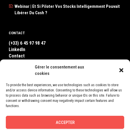
Webinar | Et Si Piloter Vos Stocks Intelligemment Pouvait
Libérer Du Cash ?
CONTACT
(+33) 6 45 97 98 47
LinkedIn
Contact
WhatsApp
Gérer le consentement aux
cookies
WHERE TO FIND US ?
To provide the best experiences, we use technologies such as cookies to store
and/or access device information. Consenting to these technologies will allow us
LEON
to process data such as browsing behavior or unique IDs on this site. Failure to
2, Square Bellevue
consent or withdrawing consent may negatively impact certain features and
78600 Le Mesnil-le-Roi
functions.
France
ACCEPTER